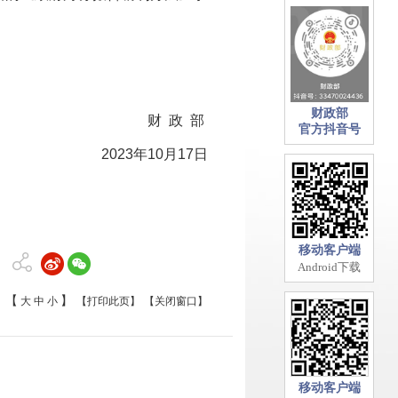
财政部
财 政 部
官方抖音号
2023年10月17日
移动客户端
Android下载
【
】
大
中
小
【打印此页】
【关闭窗口】
移动客户端